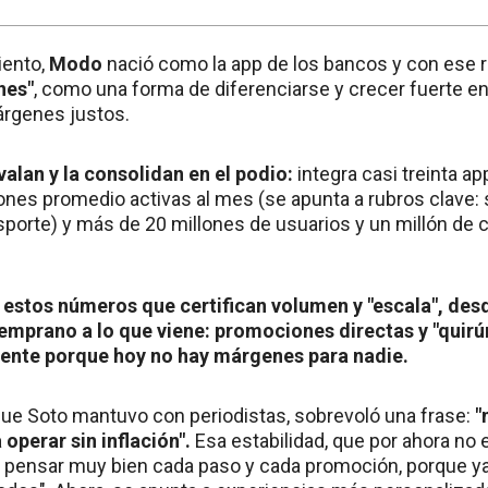
iento,
Modo
nació como la app de los bancos y con ese r
nes"
, como una forma de diferenciarse y crecer fuerte en
rgenes justos.
alan y la consolidan en el podio:
integra casi treinta a
nes promedio activas al mes (se apunta a rubros clave
sporte) y más de 20 millones de usuarios y un millón de
e estos números que certifican volumen y "escala", des
mprano a lo que viene: promociones directas y "quirúr
ente porque hoy no hay márgenes para nadie.
ue Soto mantuvo con periodistas, sobrevoló una frase:
"
operar sin inflación".
Esa estabilidad, que por ahora no
 pensar muy bien cada paso y cada promoción, porque ya