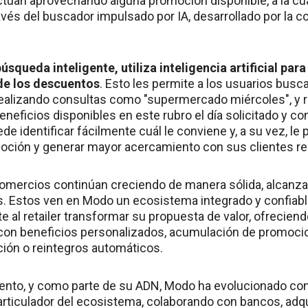
ctúan aprovechando alguna promoción disponible, a la c
avés del buscador impulsado por IA, desarrollado por la 
úsqueda inteligente, utiliza inteligencia artificial par
de los descuentos
. Esto les permite a los usuarios bus
 realizando consultas como "supermercado miércoles", y 
eneficios disponibles en este rubro el día solicitado y c
ede identificar fácilmente cuál le conviene y, a su vez, le
omoción y generar mayor acercamiento con sus clientes r
 comercios continúan creciendo de manera sólida, alcanza
. Estos ven en Modo un ecosistema integrado y confiable
te al retailer transformar su propuesta de valor, ofrecien
, con beneficios personalizados, acumulación de promocio
ción o reintegros automáticos.
ento, y como parte de su ADN, Modo ha evolucionado co
rticulador del ecosistema, colaborando con bancos, adqui