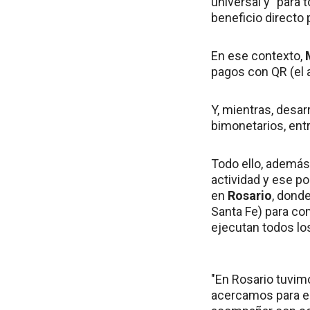
universal y "para
beneficio directo p
En ese contexto,
pagos con QR (el 
Y, mientras, desar
bimonetarios, entr
Todo ello, además,
actividad y ese po
en
Rosario
, dond
Santa Fe) para c
ejecutan todos los
"En Rosario tuvim
acercamos para e