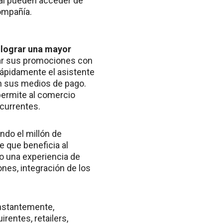
ual pueden acceder de
compañía.
a lograr una mayor
car sus promociones con
rápidamente el asistente
on sus medios de pago.
 permite al comercio
ecurrentes.
ndo el millón de
 que beneficia al
do una experiencia de
nes, integración de los
nstantemente,
rentes, retailers,