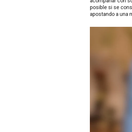
acompañar con sol
posible si se cons
apostando a una m