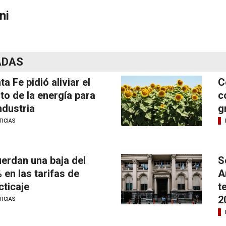
ni
ADAS
ta Fe pidió aliviar el
C
to de la energía para
c
industria
g
ICIAS
erdan una baja del
S
 en las tarifas de
A
cticaje
t
2
ICIAS