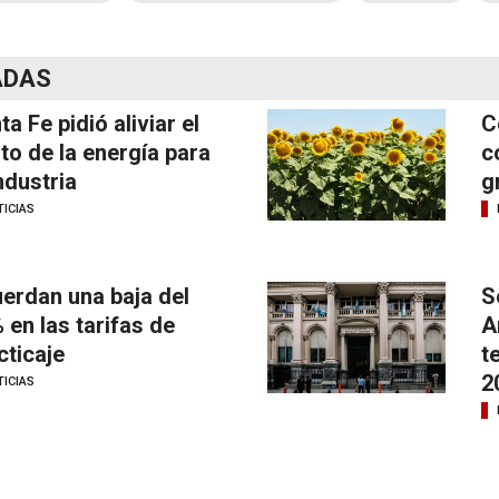
ADAS
ta Fe pidió aliviar el
C
to de la energía para
c
industria
g
ICIAS
erdan una baja del
S
 en las tarifas de
A
cticaje
t
2
ICIAS