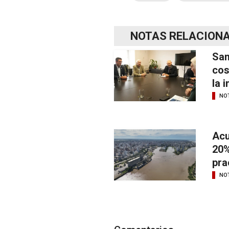
NOTAS RELACION
San
cos
la 
NOT
Acu
20%
pra
NOT