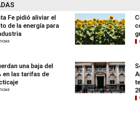
ADAS
ta Fe pidió aliviar el
C
to de la energía para
c
industria
g
ICIAS
erdan una baja del
S
 en las tarifas de
A
cticaje
t
2
ICIAS