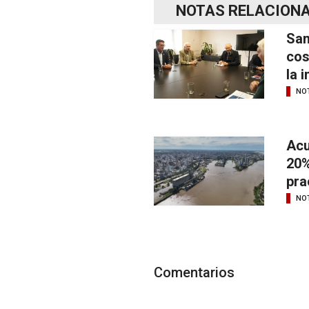
NOTAS RELACION
San
cos
la 
NOT
Acu
20%
pra
NOT
Comentarios