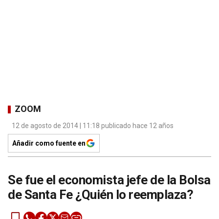
ZOOM
12 de agosto de 2014 | 11:18 publicado hace 12 años
Añadir como fuente en
Se fue el economista jefe de la Bolsa
de Santa Fe ¿Quién lo reemplaza?