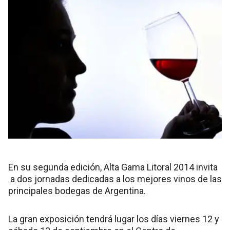
En su segunda edición, Alta Gama Litoral 2014 invita
a dos jornadas dedicadas a los mejores vinos de las
principales bodegas de Argentina.
La gran exposición tendrá lugar los días viernes 12 y