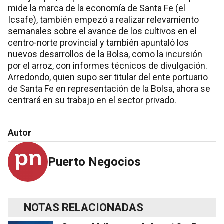
mide la marca de la economía de Santa Fe (el
Icsafe), también empezó a realizar relevamiento
semanales sobre el avance de los cultivos en el
centro-norte provincial y también apuntaló los
nuevos desarrollos de la Bolsa, como la incursión
por el arroz, con informes técnicos de divulgación.
Arredondo, quien supo ser titular del ente portuario
de Santa Fe en representación de la Bolsa, ahora se
centrará en su trabajo en el sector privado.
Autor
Puerto Negocios
NOTAS RELACIONADAS