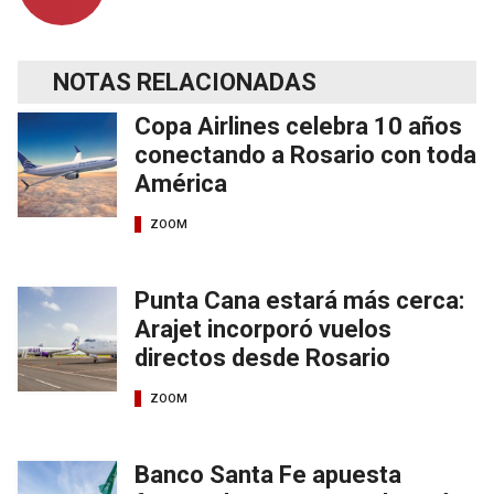
NOTAS RELACIONADAS
Copa Airlines celebra 10 años
conectando a Rosario con toda
América
ZOOM
Punta Cana estará más cerca:
Arajet incorporó vuelos
directos desde Rosario
ZOOM
Banco Santa Fe apuesta