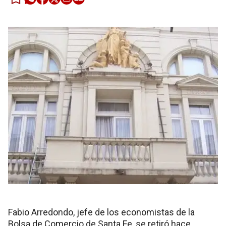
Fabio Arredondo, jefe de los economistas de la
Bolsa de Comercio de Santa Fe, se retiró hace