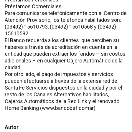
Préstamos Comerciales
Para comunicarse telefónicamente con el Centro de
Atención Provisorio, los teléfonos habilitados son:
(03492) 15610793, (03492) 15610568 y (03492)
15610582
El Banco recuerda a los clientes que perciben su
haberes a través de acreditación en cuenta en la
entidad que pueden extraer los fondos – sin costos
adicionales – en cualquier Cajero Automático de la
ciudad.
Por otro lado, el pago de impuestos y servicios
pueden efectuarse a través de la extensa red de
Santa Fe Servicios dispuestos en la ciudad y por el
resto de los Canales Alternativos habilitados,
Cajeros Automáticos de la Red Link y el renovado
Home Banking (www.bancobsf.comar).
Autor