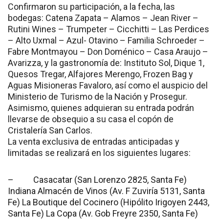
Confirmaron su participación, a la fecha, las
bodegas: Catena Zapata – Alamos – Jean River –
Rutini Wines – Trumpeter – Cicchitti – Las Perdices
– Alto Uxmal – Azul- Otavino – Familia Schroeder –
Fabre Montmayou – Don Doménico – Casa Araujo –
Avarizza, y la gastronomía de: Instituto Sol, Dique 1,
Quesos Tregar, Alfajores Merengo, Frozen Bag y
Aguas Misioneras Favaloro, así como el auspicio del
Ministerio de Turismo de la Nación y Prosegur.
Asimismo, quienes adquieran su entrada podrán
llevarse de obsequio a su casa el copón de
Cristalería San Carlos.
La venta exclusiva de entradas anticipadas y
limitadas se realizará en los siguientes lugares:
– Casacatar (San Lorenzo 2825, Santa Fe)
Indiana Almacén de Vinos (Av. F Zuviría 5131, Santa
Fe) La Boutique del Cocinero (Hipólito Irigoyen 2443,
Santa Fe) La Copa (Av. Gob Freyre 2350, Santa Fe)