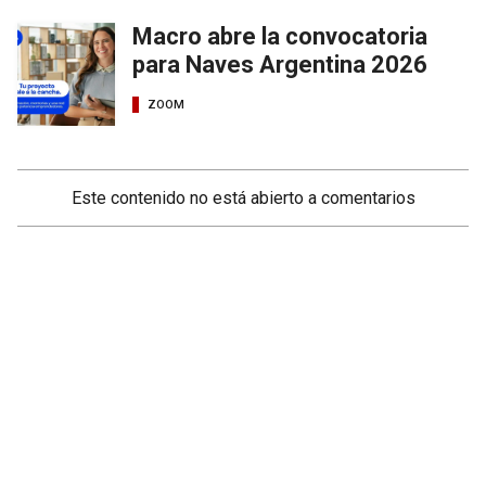
Macro abre la convocatoria
para Naves Argentina 2026
ZOOM
Este contenido no está abierto a comentarios