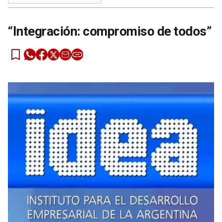
“Integración: compromiso de todos”