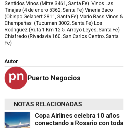
Sentidos Vinos (Mitre 3461, Santa Fe) Vinos Las
Tinajas (4 de enero 5362, Santa Fe) Vinería Baco
(Obispo Gelabert 2811, Santa Fe) Mario Bass Vinos &
Champañas (Tucuman 3002, Santa Fe) Los
Rodriguez (Ruta 1 Km 12.5. Arroyo Leyes, Santa Fe)
Chiafredo (Rivadavia 160. San Carlos Centro, Santa
Fe)
Autor
Puerto Negocios
NOTAS RELACIONADAS
Copa Airlines celebra 10 años
conectando a Rosario con toda