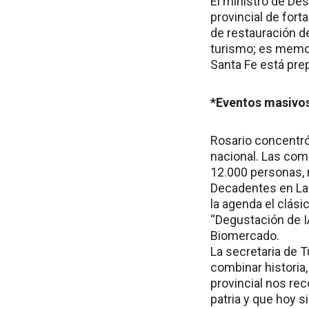
El ministro de Des
provincial de fort
de restauración d
turismo; es memor
Santa Fe está prep
*Eventos masivos
Rosario concentró
nacional. Las com
12.000 personas, 
Decadentes en La
la agenda el clási
“Degustación de IA
Biomercado.
La secretaria de 
combinar historia, 
provincial nos rec
patria y que hoy s