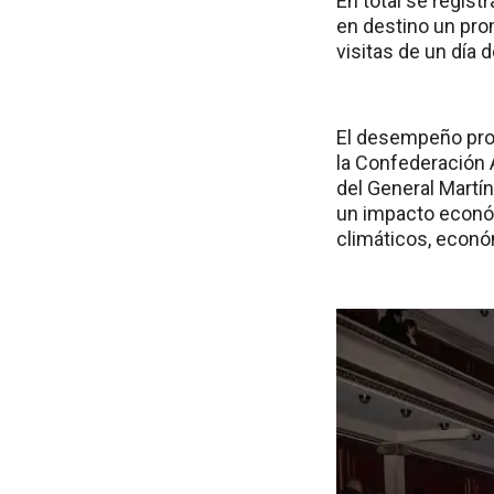
En total se regist
en destino un pro
visitas de un día 
El desempeño prov
la Confederación 
del General Martín
un impacto económ
climáticos, económ