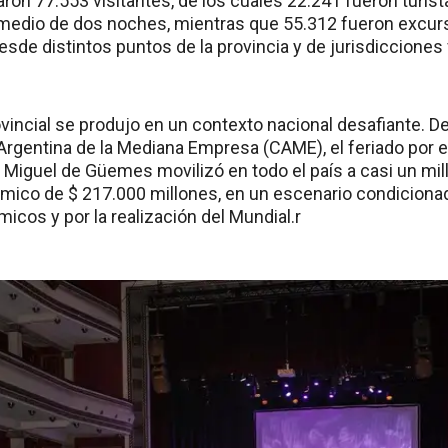
raron 77.553 visitantes, de los cuales 22.241 fueron tur
medio de dos noches, mientras que 55.312 fueron excurs
desde distintos puntos de la provincia y de jurisdicciones
incial se produjo en un contexto nacional desafiante. D
Argentina de la Mediana Empresa (CAME), el feriado por el
 Miguel de Güemes movilizó en todo el país a casi un mil
ico de $ 217.000 millones, en un escenario condiciona
icos y por la realización del Mundial.r