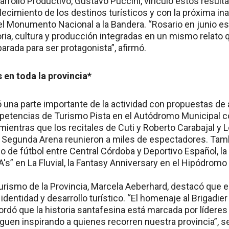
arrollo Productivo, Gustavo Puccini, vinculó estos result
alecimiento de los destinos turísticos y con la próxima i
el Monumento Nacional a la Bandera. “Rosario en junio 
ia, cultura y producción integradas en un mismo relato 
arada para ser protagonista”, afirmó.
 en toda la provincia*
 una parte importante de la actividad con propuestas de 
petencias de Turismo Pista en el Autódromo Municipal 
mientras que los recitales de Cuti y Roberto Carabajal y 
 Segunda Arena reunieron a miles de espectadores. Tam
co de fútbol entre Central Córdoba y Deportivo Español, l
's” en La Fluvial, la Fantasy Anniversary en el Hipódromo
Turismo de la Provincia, Marcela Aeberhard, destacó que e
identidad y desarrollo turístico. “El homenaje al Brigadier 
ordó que la historia santafesina está marcada por líderes
iguen inspirando a quienes recorren nuestra provincia”, s