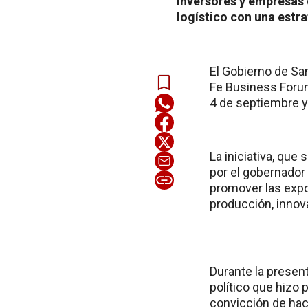
inversores y empresas 
logístico con una estra
El Gobierno de San
Fe Business Forum
4 de septiembre y
La iniciativa, que
por el gobernador 
promover las expor
producción, innov
Durante la present
político que hizo 
convicción de hac