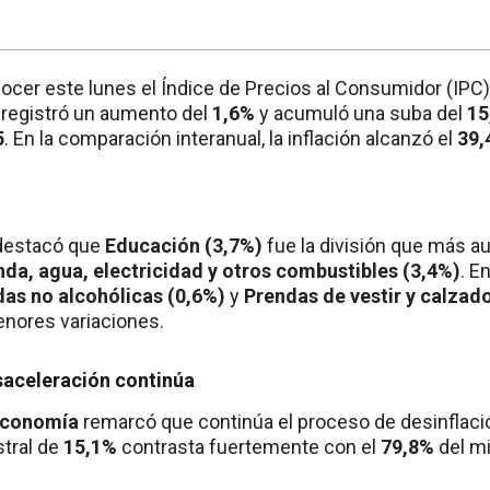
nocer este lunes el Índice de Precios al Consumidor (IPC
 registró un aumento del
1,6%
y acumuló una suba del
15
5
. En la comparación interanual, la inflación alcanzó el
39,
l destacó que
Educación (3,7%)
fue la división que más a
nda, agua, electricidad y otros combustibles (3,4%)
. E
das no alcohólicas (0,6%)
y
Prendas de vestir y calzad
nores variaciones.
saceleración continúa
 Economía
remarcó que continúa el proceso de desinflació
tral de
15,1%
contrasta fuertemente con el
79,8%
del m