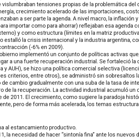
e vislumbraban tensiones propias de la problemática del d
nergía, crecimiento acelerado de las importaciones, cost
zaban a ser parte la agenda. A nivel macro, la inflación 
 para importar como para ahorrar) reflejaban esa agenda
terno) y como estructura (límites en la matriz productiv
stalló la crisis internacional y la industria argentina, c
contracción (-6% en 2009).
Gobierno implementó un conjunto de políticas activas que,
 lugar a una fuerte recuperación industrial. Se fortaleció 
ria y AUH), se hizo una política comercial selectiva (licen
es criterios, entre otros), se administró sin sobresaltos 
o de cambio gradualmente con una suba de la tasa de inte
ro de la recuperación. La actividad industrial acumuló un
de 2011. El crecimiento, como sugiere la paradoja histór
te, pero de forma más acelerada, los temas estructura
fina al estancamiento productivo.
1, la necesidad de hacer “sintonía fina” ante los nuevos