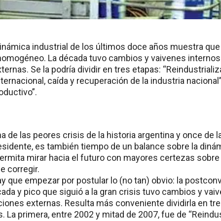
inámica industrial de los últimos doce años muestra que 
 homogéneo. La década tuvo cambios y vaivenes internos
ernas. Se la podría dividir en tres etapas: “Reindustriali
ternacional, caída y recuperación de la industria nacional”;
ductivo”.
 de las peores crisis de la historia argentina y once de 
sidente, es también tiempo de un balance sobre la dinámi
ermita mirar hacia el futuro con mayores certezas sobre 
e corregir.
y que empezar por postular lo (no tan) obvio: la postconv
cada y pico que siguió a la gran crisis tuvo cambios y vai
iones externas. Resulta más conveniente dividirla en tr
s. La primera, entre 2002 y mitad de 2007, fue de “Reindus