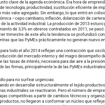
nto clave de la agenda económica. Era hora de emprende
e tecnología, productividad, sustitución eficiente de im
 más valor agregado. Sin embargo, lo que entró en colisi
nómica –cepo cambiario, inflación, dolarización de carteras
e la actividad industrial. La producción de 2013 estuvo 
miento de 3,3% en obreros contratados en 2011, se pasó 
mer trimestre de este año la tendencia se profundizó con
ientras que las PyMEs prácticamente no generan nuevo 
para todo el año 2014 reflejan una contracción que oscil
educción del mercado interno y del magro desempeño de l
 las tasas de interés, necesaria para dar aire a la presión
de las firmas, principalmente la de las PyMEs industriales
llo para no surfear urgencias
ando en desarrollar estructuralmente el tejido productivo
mas industriales se reactivaron. Pero el número de empre
ajas competitivas a partir de cambios técnicos y organiz
 productos, no llegaron a conformar un núcleo que refle