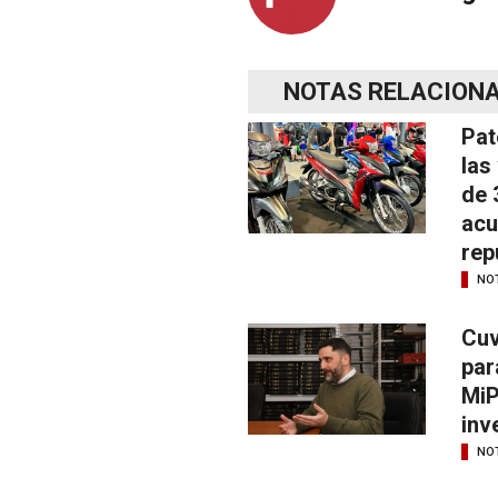
NOTAS RELACION
Pat
las
de 
acu
rep
NOT
Cuv
par
MiP
inv
NOT