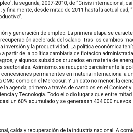
eo”; la segunda, 2007-2010, de “Crisis internacional, caí
; y finalmente, desde mitad de 2011 hasta la actualidad, “D
ductivo”.
ación y generación de empleo. La primera etapa se caracte
la recuperación acelerada del salario. Tras los cambios ma
a inversión y la productividad. La política económica tení
n a partir de la política cambiaria de flotación administra
tegros, y algunos subsidios cruzados en materia de energí
s sectoriales. Asimismo, se recuperó parcialmente la polí
 concesiones permanentes en materia internacional a u
 la OMC como en el Mercosur. Y un dato no menor: la cienc
e la agenda, primero a través de cambios en el Conicet y 
iencia y Tecnología. Todo ello dio lugar a que entre mitad
a casi un 60% acumulado y se generasen 404.000 nuevos 
ional, caída y recuperación de la industria nacional. A co