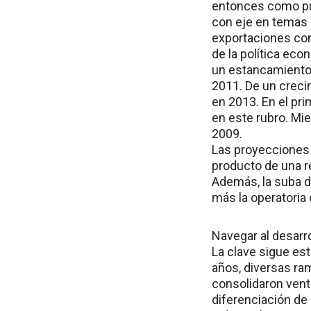
entonces como pu
con eje en temas d
exportaciones con
de la política eco
un estancamiento d
2011. De un creci
en 2013. En el pri
en este rubro. M
2009.
Las proyecciones 
producto de una r
Además, la suba de
más la operatoria 
Navegar al desarro
La clave sigue est
años, diversas ra
consolidaron vent
diferenciación de