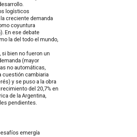
esarrollo.
os logísticos
y la creciente demanda
 como coyuntura
a). En ese debate
omo la del todo el mundo,
 si bien no fueron un
la demanda (mayor
cias no automáticas,
la cuestión cambiaria
rés) y se puso a la obra
 crecimiento del 20,7% en
ica de la Argentina,
les pendientes.
 desafíos emergía