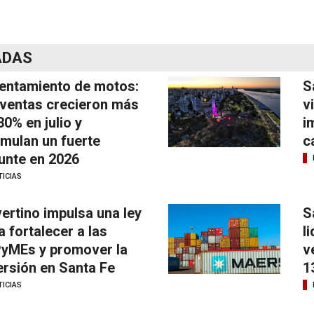
ADAS
entamiento de motos:
S
 ventas crecieron más
v
30% en julio y
i
mulan un fuerte
c
unte en 2026
ICIAS
ertino impulsa una ley
S
a fortalecer a las
l
yMEs y promover la
v
ersión en Santa Fe
1
ICIAS