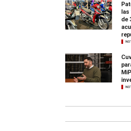
Pat
las
de 
acu
rep
NOT
Cuv
par
MiP
inv
NOT