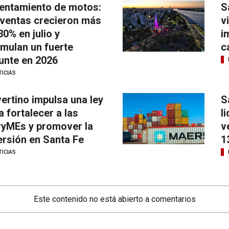
entamiento de motos:
S
 ventas crecieron más
v
30% en julio y
i
mulan un fuerte
c
unte en 2026
ICIAS
ertino impulsa una ley
S
a fortalecer a las
l
yMEs y promover la
v
ersión en Santa Fe
1
ICIAS
Este contenido no está abierto a comentarios