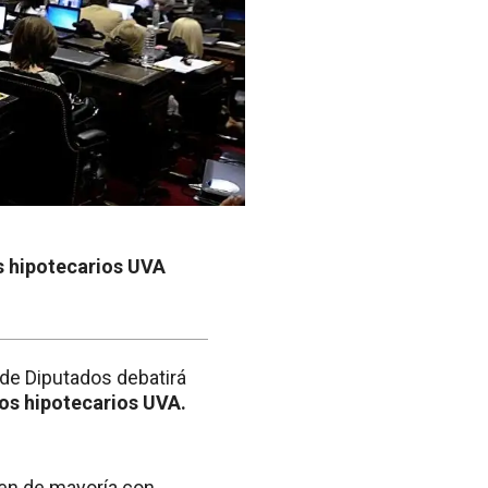
s hipotecarios UVA
de Diputados debatirá
os hipotecarios UVA.
men de mayoría con