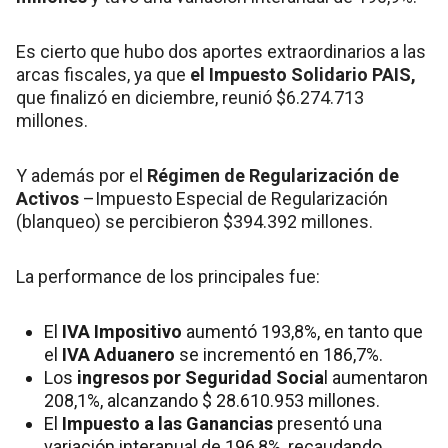
Es cierto que hubo dos aportes extraordinarios a las
arcas fiscales, ya que
el Impuesto Solidario PAIS,
que finalizó en diciembre, reunió $6.274.713
millones.
Y además por el
Régimen de Regularización de
Activos
–Impuesto Especial de Regularización
(blanqueo) se percibieron $394.392 millones.
La performance de los principales fue:
El
IVA Impositivo
aumentó 193,8%, en tanto que
el
IVA Aduanero
se incrementó en 186,7%.
Los
ingresos por Seguridad Socia
l aumentaron
208,1%, alcanzando $ 28.610.953 millones.
El
Impuesto a las Ganancias
presentó una
variación interanual de 196,8%, recaudando