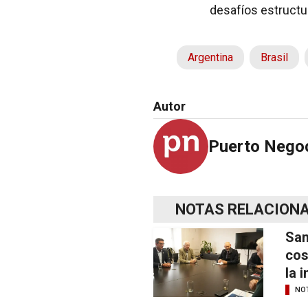
desafíos estructur
Argentina
Brasil
Autor
Puerto Nego
NOTAS RELACION
San
cos
la 
NOT