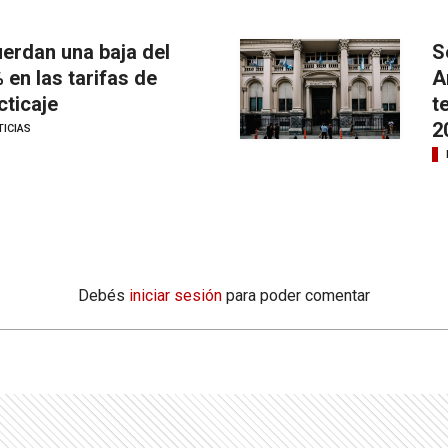
erdan una baja del
S
 en las tarifas de
A
cticaje
t
2
ICIAS
Debés
iniciar sesión
para poder comentar