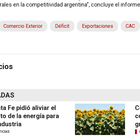
ales en la competitividad argentina”, concluye el informe
Comercio Exterior
Déficit
Exportaciones
CAC
cios
ADAS
ta Fe pidió aliviar el
C
to de la energía para
c
industria
g
ICIAS