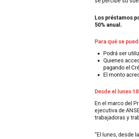
se percibe su sue
Los préstamos po
50% anual.
Para qué se pued
Podrá ser util
Quienes acced
pagando el Cré
El monto acredi
Desde el lunes 18
En el marco del Pr
ejecutiva de ANSE
trabajadoras y tra
“El lunes, desde l