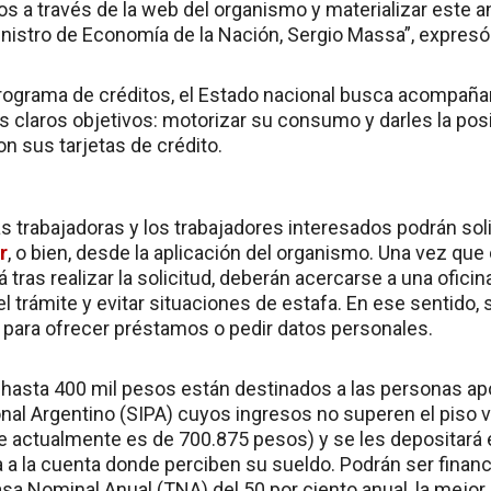
os a través de la web del organismo y materializar este 
inistro de Economía de la Nación, Sergio Massa”, expresó
ograma de créditos, el Estado nacional busca acompañar 
s claros objetivos: motorizar su consumo y darles la posi
 sus tarjetas de crédito.
s trabajadoras y los trabajadores interesados podrán sol
r
, o bien, desde la aplicación del organismo. Una vez qu
á tras realizar la solicitud, deberán acercarse a una ofici
 el trámite y evitar situaciones de estafa. En ese sentid
para ofrecer préstamos o pedir datos personales.
 hasta 400 mil pesos están destinados a las personas ap
onal Argentino (SIPA) cuyos ingresos no superen el piso 
e actualmente es de 700.875 pesos) y se les depositará en
a a la cuenta donde perciben su sueldo. Podrán ser financ
sa Nominal Anual (TNA) del 50 por ciento anual, la mejor