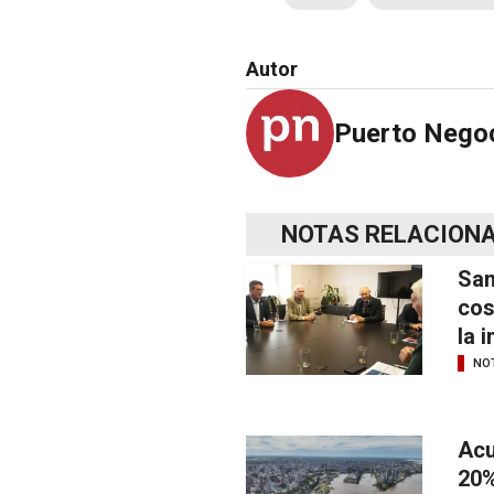
Autor
Puerto Nego
NOTAS RELACION
San
cos
la 
NOT
Acu
20%