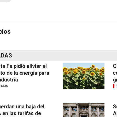
cios
ADAS
ta Fe pidió aliviar el
C
to de la energía para
c
industria
g
ICIAS
erdan una baja del
S
 en las tarifas de
A