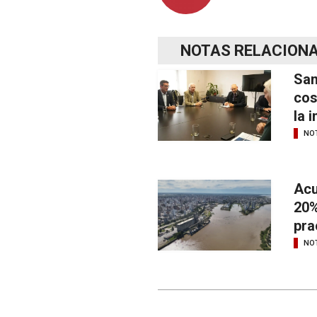
NOTAS RELACION
San
cos
la 
NOT
Acu
20%
pra
NOT