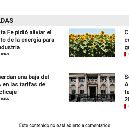
ADAS
ta Fe pidió aliviar el
C
to de la energía para
c
industria
g
ICIAS
erdan una baja del
S
 en las tarifas de
A
cticaje
t
2
ICIAS
Este contenido no está abierto a comentarios