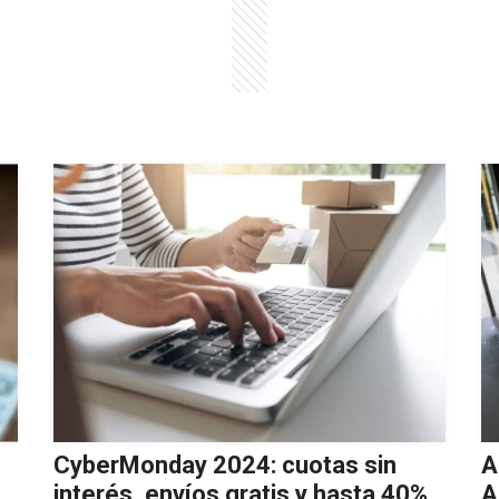
CyberMonday 2024: cuotas sin
A
interés, envíos gratis y hasta 40%
A