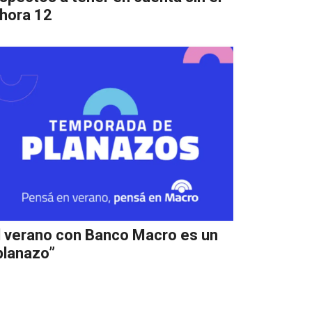
hora 12
l verano con Banco Macro es un
planazo”