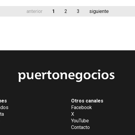
anterior
1
2
3
siguiente
nes
Otros canales
ados
Facebook
ta
X
s
YouTube
Contacto