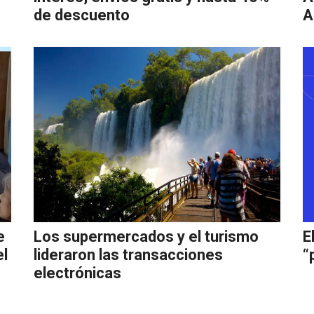
de descuento
A
e
Los supermercados y el turismo
E
el
lideraron las transacciones
“
electrónicas