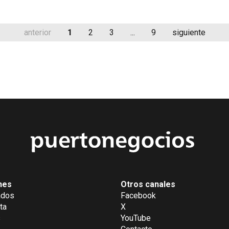
anterior
1
2
3
...
9
siguiente
nes
Otros canales
ados
Facebook
ta
X
s
YouTube