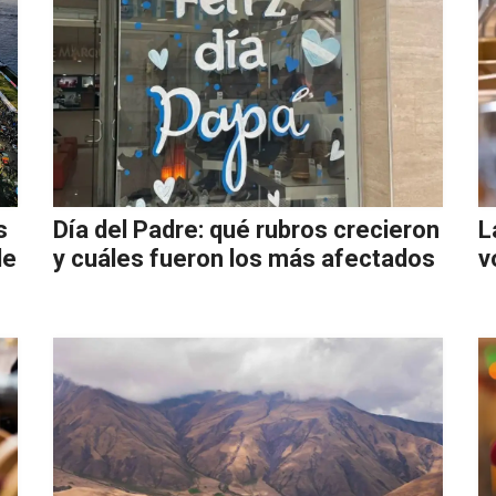
s
Día del Padre: qué rubros crecieron
L
de
y cuáles fueron los más afectados
v