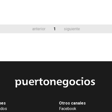
anterior
1
siguiente
nes
Otros canales
ados
Facebook