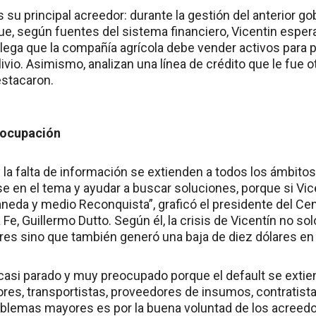
s su principal acreedor: durante la gestión del anterior gob
e, según fuentes del sistema financiero, Vicentin espera 
alega que la compañía agrícola debe vender activos para 
ivio. Asimismo, analizan una línea de crédito que le fue 
estacaron.
eocupación
la falta de información se extienden a todos los ámbitos.
e en el tema y ayudar a buscar soluciones, porque si Vic
neda y medio Reconquista”, graficó el presidente del Ce
Fe, Guillermo Dutto. Según él, la crisis de Vicentín no sol
es sino que también generó una baja de diez dólares en l
casi parado y muy preocupado porque el default se extie
res, transportistas, proveedores de insumos, contratistas
oblemas mayores es por la buena voluntad de los acreed