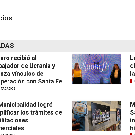
cios
ADAS
laro recibió al
L
ajador de Ucrania y
d
anza vínculos de
l
peración con Santa Fe
STACADOS
Municipalidad logró
M
plificar los trámites de
S
ilitaciones
i
erciales
h