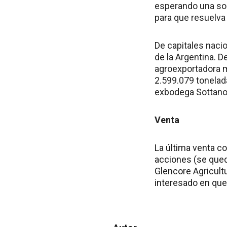
esperando una sol
para que resuelva l
De capitales naci
de la Argentina. D
agroexportadora má
2.599.079 tonelad
exbodega Sottano 
Venta
La última venta co
acciones (se quedó
Glencore Agricul
interesado en que