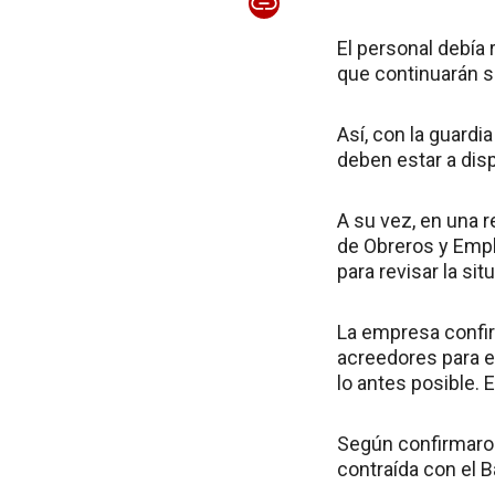
El personal debía 
que continuarán si
Así, con la guardi
deben estar a dis
A su vez, en una r
de Obreros y Empl
para revisar la sit
La empresa confir
acreedores para en
lo antes posible. 
Según confirmaron 
contraída con el 