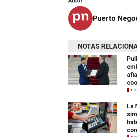
Autor
Puerto Nego
NOTAS RELACION
Pul
emb
afi
coo
DE
La 
sim
hab
com