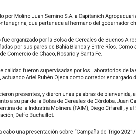
ido por Molino Juan Semino S.A. a Capitanich Agropecuaria
ontenegrina, que pertenece al hermano del gobernador c
o fue organizado por la Bolsa de Cereales de Buenos Aire
das por sus pares de Bahía Blanca y Entre Ríos. Como a
s de Comercio de Chaco, Rosario y Santa Fe.
 calidad fueron supervisadas por los Laboratorios de la 
, actuando Ariel Rubén Ojeda como corredor encargado d
cieron presentes, y dieron unas palabras de bienvenida, e
unto a su par de la Bolsa de Cereales de Córdoba, Juan Carl
ntina de la Industria Molinera (FAIM), Diego Cifarelli, y e
ación, Delfo Buchaillot.
ó a cabo una presentación sobre “Campaña de Trigo 2021/