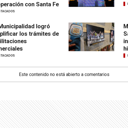
peración con Santa Fe
STACADOS
Municipalidad logró
M
plificar los trámites de
S
ilitaciones
i
erciales
h
STACADOS
Este contenido no está abierto a comentarios