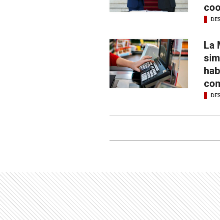
coo
DE
La 
sim
hab
com
DE