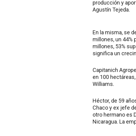
producción y aport
Agustín Tejeda.
En la misma, se de
millones, un 44% 
millones, 53% supe
significa un creci
Capitanich Agropec
en 100 hectáreas,
Williams.
Héctor, de 59 año
Chaco y ex jefe d
otro hermano es D
Nicaragua. La empr