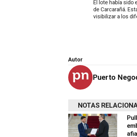
El lote había sido
de Carcarañá. Est
visibilizar a los 
Autor
Puerto Nego
NOTAS RELACION
Pul
emb
afi