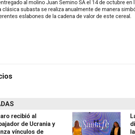
 entregado al molino Juan Semino SA el 14 de octubre en l
a clásica subasta se realiza anualmente de manera simbóli
diferentes eslabones de la cadena de valor de este cereal.
cios
ADAS
laro recibió al
L
ajador de Ucrania y
d
anza vínculos de
l