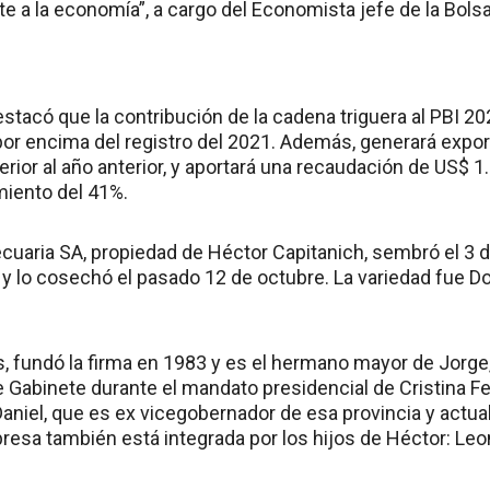
e a la economía”, a cargo del Economista jefe de la Bolsa
stacó que la contribución de la cadena triguera al PBI 2
por encima del registro del 2021. Además, generará expo
rior al año anterior, y aportará una recaudación de US$ 1
miento del 41%.
uaria SA, propiedad de Héctor Capitanich, sembró el 3 de
 y lo cosechó el pasado 12 de octubre. La variedad fue Do
s, fundó la firma en 1983 y es el hermano mayor de Jorge
e Gabinete durante el mandato presidencial de Cristina Fe
aniel, que es ex vicegobernador de esa provincia y actu
esa también está integrada por los hijos de Héctor: Leona