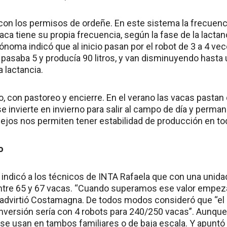
on los permisos de ordeñe. En este sistema la frecuenci
vaca tiene su propia frecuencia, según la fase de la lacta
ónoma indicó que al inicio pasan por el robot de 3 a 4 vec
 pasaba 5 y producía 90 litros, y van disminuyendo hasta
a lactancia.
o, con pastoreo y encierre. En el verano las vacas pastan
se invierte en invierno para salir al campo de día y perman
jos nos permiten tener estabilidad de producción en todo
o
s indicó a los técnicos de INTA Rafaela que con una unida
entre 65 y 67 vacas. “Cuando superamos ese valor empe
 advirtió Costamagna. De todos modos consideró que “el
inversión sería con 4 robots para 240/250 vacas”. Aunque
se usan en tambos familiares o de baja escala. Y apuntó