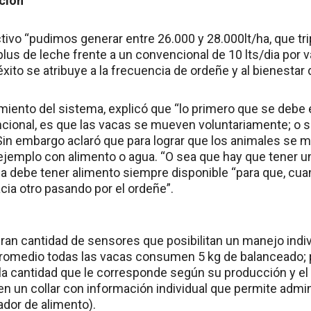
ción
tivo “pudimos generar entre 26.000 y 28.000lt/ha, que trip
lus de leche frente a un convencional de 10 lts/dia por v
éxito se atribuye a la frecuencia de ordeñe y al bienestar
miento del sistema, explicó que “lo primero que se debe 
ional, es que las vacas se mueven voluntariamente; o s
Sin embargo aclaró que para lograr que los animales se
 ejemplo con alimento o agua. “O sea que hay que tener 
ca debe tener alimento siempre disponible “para que, cu
cia otro pasando por el ordeñe”.
ran cantidad de sensores que posibilitan un manejo indiv
romedio todas las vacas consumen 5 kg de balanceado; p
la cantidad que le corresponde según su producción y el e
en un collar con información individual que permite admin
ador de alimento).