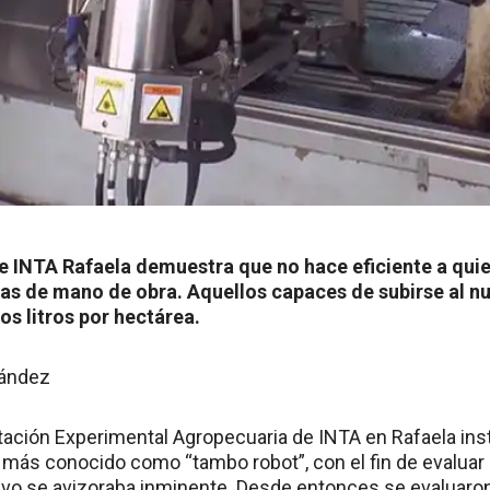
e INTA Rafaela demuestra que no hace eficiente a qui
as de mano de obra. Aquellos capaces de subirse al 
los litros por hectárea.
nández
tación Experimental Agropecuaria de INTA en Rafaela ins
, más conocido como “tambo robot”, con el fin de evaluar
o se avizoraba inminente. Desde entonces se evaluaron