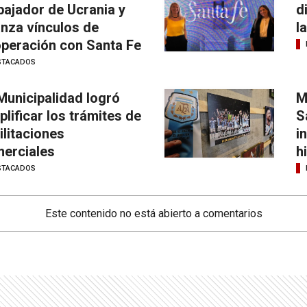
ajador de Ucrania y
d
anza vínculos de
l
peración con Santa Fe
STACADOS
Municipalidad logró
M
plificar los trámites de
S
ilitaciones
i
erciales
h
STACADOS
Este contenido no está abierto a comentarios