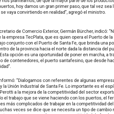
ue nos planteamos, de que la mayor parte de los produc
puertos, hoy damos un gran primer paso, que tal vez sea l
e vaya convirtiendo en realidad”, agregó el ministro.
secretario de Comercio Exterior, Germán Bürcher, indicó: 
 la empresa TecPlata, que es quien opera el Puerto de la
ajo conjunto con el Puerto de Santa Fe, que brinda una po
entro de la provincia hacia el norte dada la distancia del p
. Esta opción es una oportunidad de poner en marcha, a t
so de contenedores, el puerto santafesino, que desde hac
idad”.
informó: “Dialogamos con referentes de algunas empresa
y la Unión Industrial de Santa Fe. Lo importante es el espír
erotti a la mejora de la competitividad del sector expor
 el trabajo que se viene haciendo con los puertos, el ferr
s más complicados de trabajar en la competitividad del 
muchas veces se dice que se necesita un tipo de cambio