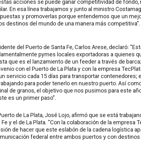
 estas acciones se puede ganar competitividad de fondo, 
lar. En esa línea trabajamos y junto al ministro Costam
ropuestas y promoverlas porque entendemos que un mejor
a los destinos del mundo de una manera más competitiva”.
sidente del Puerto de Santa Fe, Carlos Arese, declaró: “E
damentalmente pymes locales exportadoras a quienes q
ta que es el lanzamiento de un feeder a través de barc
nvenio con el Puerto de La Plata y con la empresa TecPla
un servicio cada 15 días para transportar contenedores;
bajando para poder tenerlo en nuestro puerto. Así como
nal de granos, el objetivo que nos pusimos para este año 
te es un primer paso”.
Puerto de La Plata, José Lojo, afirmó que se está trabaja
 Fe y el de La Plata. “Con la colaboración de la empresa T
lusión de hacer que este eslabón de la cadena logística ap
 comunicación federal entre ambos puertos y con destinos 