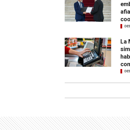
emb
afi
coo
DE
La 
sim
hab
com
DE