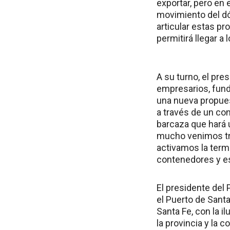
exportar, pero en
movimiento del dó
articular estas p
permitirá llegar 
A su turno, el pre
empresarios, fun
una nueva propues
a través de un co
barcaza que hará 
mucho venimos tra
activamos la termi
contenedores y es
El presidente del 
el Puerto de Santa
Santa Fe, con la i
la provincia y la