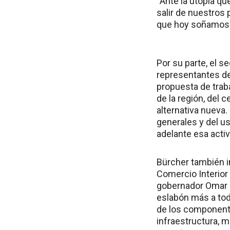
“Ante la utopía q
salir de nuestros 
que hoy soñamos s
Por su parte, el 
representantes de
propuesta de trab
de la región, del c
alternativa nueva
generales y del u
adelante esa activ
Bürcher también 
Comercio Interior 
gobernador Omar P
eslabón más a todo
de los componente
infraestructura, 