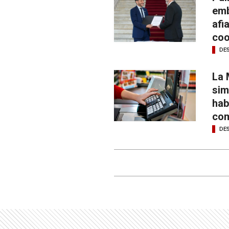
emb
afi
coo
DE
La 
sim
hab
com
DE