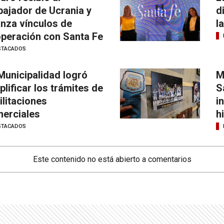
ajador de Ucrania y
d
anza vínculos de
l
peración con Santa Fe
STACADOS
Municipalidad logró
M
plificar los trámites de
S
ilitaciones
i
erciales
h
STACADOS
Este contenido no está abierto a comentarios