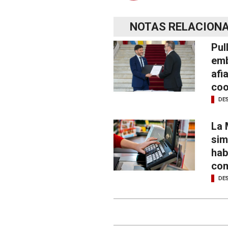
NOTAS RELACION
Pul
emb
afi
coo
DE
La 
sim
hab
com
DE