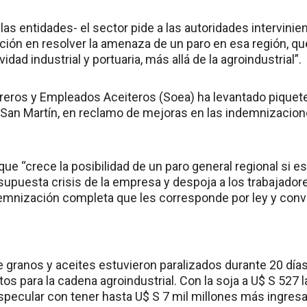
las entidades- el sector pide a las autoridades intervini
ción en resolver la amenaza de un paro en esa región, que
ividad industrial y portuaria, más allá de la agroindustrial”.
breros y Empleados Aceiteros (Soea) ha levantado pique
San Martín, en reclamo de mejoras en las indemnizacion
 que “crece la posibilidad de un paro general regional si e
upuesta crisis de la empresa y despoja a los trabajado
ndemnización completa que les corresponde por ley y con
granos y aceites estuvieron paralizados durante 20 día
s para la cadena agroindustrial. Con la soja a U$ S 527 l
specular con tener hasta U$ S 7 mil millones más ingresa