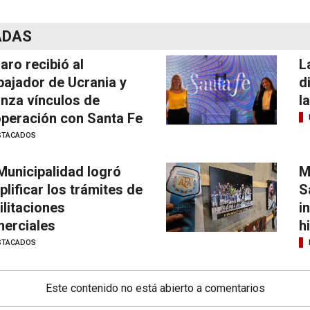
ADAS
laro recibió al
L
ajador de Ucrania y
d
anza vínculos de
l
peración con Santa Fe
STACADOS
Municipalidad logró
M
plificar los trámites de
S
ilitaciones
i
erciales
h
STACADOS
Este contenido no está abierto a comentarios