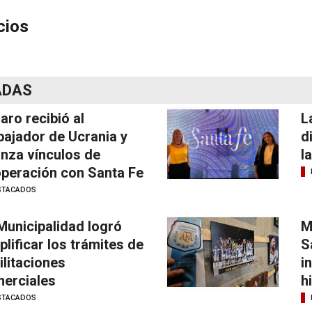
cios
ADAS
laro recibió al
L
ajador de Ucrania y
d
anza vínculos de
l
peración con Santa Fe
STACADOS
Municipalidad logró
M
plificar los trámites de
S
ilitaciones
i
erciales
h
STACADOS