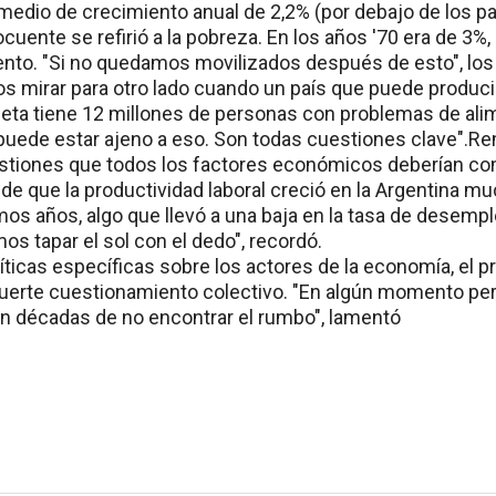
edio de crecimiento anual de 2,2% (por debajo de los pa
uente se refirió a la pobreza. En los años '70 era de 3%
ciento. "Si no quedamos movilizados después de esto", los
s mirar para otro lado cuando un país que puede producir
neta tiene 12 millones de personas con problemas de alim
puede estar ajeno a eso. Son todas cuestiones clave".R
stiones que todos los factores económicos deberían com
 de que la productividad laboral creció en la Argentina 
imos años, algo que llevó a una baja en la tasa de desem
os tapar el sol con el dedo", recordó.
ticas específicas sobre los actores de la economía, el pres
uerte cuestionamiento colectivo. "En algún momento pe
n décadas de no encontrar el rumbo", lamentó