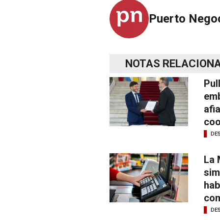
Puerto Nego
NOTAS RELACION
Pul
emb
afi
coo
DE
La 
sim
hab
com
DE