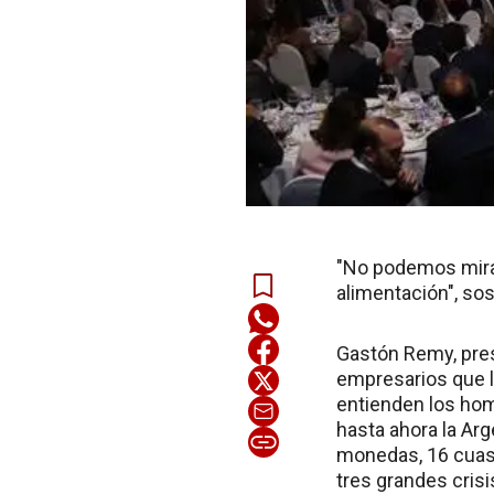
"No podemos mirar
alimentación", so
Gastón Remy, pres
empresarios que l
entienden los hom
hasta ahora la Ar
monedas, 16 cuasi
tres grandes cris