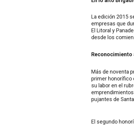
En lo alto Brigadi
La edición 2015 se
empresas que dura
El Litoral y Panad
desde los comien
Reconocimiento a
Más de noventa pr
primer honorífico 
su labor en el rub
emprendimientos d
pujantes de Santa
El segundo honorí