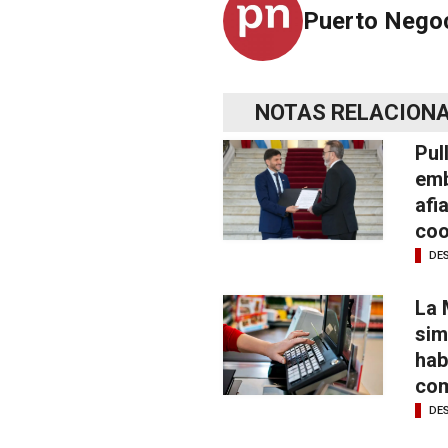
Puerto Nego
NOTAS RELACION
Pul
emb
afi
coo
DE
La 
sim
hab
com
DE