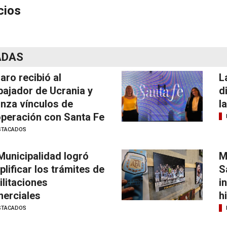
cios
ADAS
laro recibió al
L
ajador de Ucrania y
d
anza vínculos de
l
peración con Santa Fe
STACADOS
Municipalidad logró
M
plificar los trámites de
S
ilitaciones
i
erciales
h
STACADOS