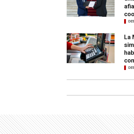
afi
coo
DE
La 
sim
hab
com
DE