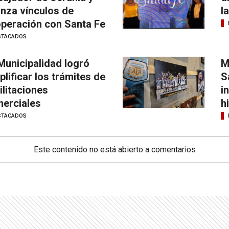
anza vínculos de
l
peración con Santa Fe
STACADOS
Municipalidad logró
M
plificar los trámites de
S
ilitaciones
i
erciales
h
STACADOS
Este contenido no está abierto a comentarios