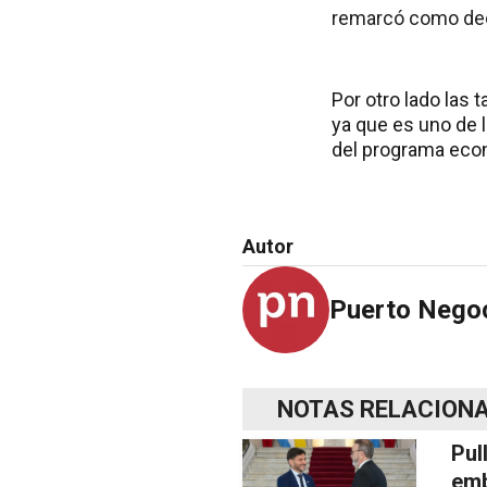
remarcó como dec
Por otro lado las 
ya que es uno de 
del programa eco
Autor
Puerto Nego
NOTAS RELACION
Pul
emb