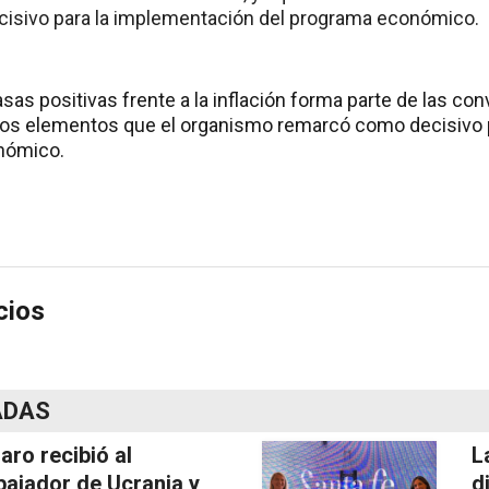
isivo para la implementación del programa económico.
tasas positivas frente a la inflación forma parte de las co
los elementos que el organismo remarcó como decisivo 
nómico.
cios
ADAS
laro recibió al
L
ajador de Ucrania y
d