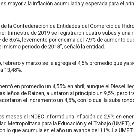
es mayor a la inflación acumulada y esperada para el pri
de la Confederación de Entidades del Comercio de Hidro
mer trimestre de 2019 se registraron cuatro subas y una 
e de 8,6%, levemente por encima del 7,9% de aumento que
l mismo periodo de 2018”, señaló la entidad.
o, febrero y marzo se le agrega el 4,5% promedio que ya se 
a 13,48%.
ntó en promedio un 4,55% en abril, aunque el Diesel llegó
asileños de Raízen, ajustaron al principio un 9,5%, pero t
recortaron el incremento un 4,5%, con lo cual la suba rond
os meses el INDEC informó una inflación de 2,9% en enero
ad Metropolitana para la Educación y el Trabajo (UMET), e
on lo que acumula en el año un avance del 11%. La UMET 