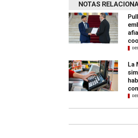
NOTAS RELACION
Pul
emb
afi
coo
DE
La 
sim
hab
com
DE