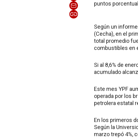
puntos porcentual
Según un informe 
(Cecha), en el pri
total promedio fu
combustibles en e
Si al 8,6% de ener
acumulado alcanz
Este mes YPF aume
operada por los br
petrolera estatal 
En los primeros d
Según la Universid
marzo trepó 4%, c