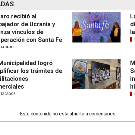
ADAS
laro recibió al
L
ajador de Ucrania y
d
anza vínculos de
l
peración con Santa Fe
STACADOS
Municipalidad logró
M
plificar los trámites de
S
ilitaciones
i
erciales
h
STACADOS
Este contenido no está abierto a comentarios