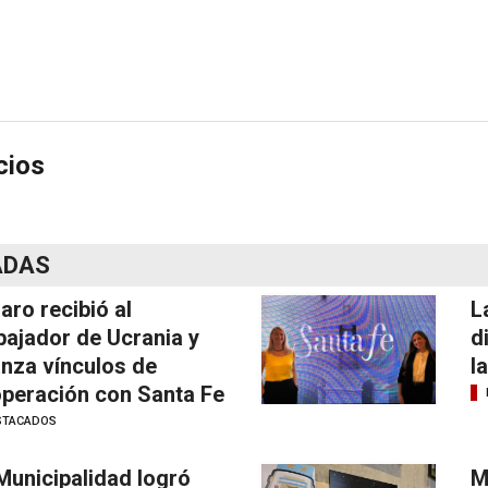
cios
ADAS
laro recibió al
L
ajador de Ucrania y
d
anza vínculos de
l
peración con Santa Fe
STACADOS
Municipalidad logró
M