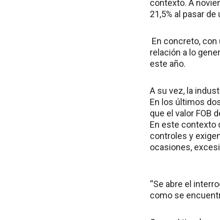
contexto. A noviem
21,5% al pasar de
En concreto, con
relación a lo gene
este año.
A su vez, la indus
En los últimos do
que el valor FOB d
En este contexto 
controles y exige
ocasiones, excesiv
“Se abre el interr
como se encuentra