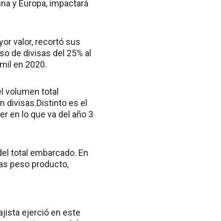
hina y Europa, impactará
r valor, recortó sus
o de divisas del 25% al
mil en 2020.
l volumen total
divisas.Distinto es el
r en lo que va del año 3
del total embarcado. En
das peso producto,
jista ejerció en este