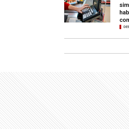
sim
hab
com
DE