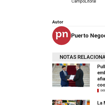
CampoLitoral
Autor
Puerto Nego
NOTAS RELACION
Pul
emb
afi
coo
DE
La 