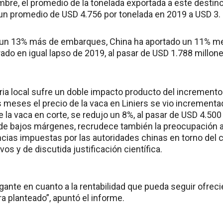
bre, el promedio de la tonelada exportada a este destino
 un promedio de USD 4.756 por tonelada en 2019 a USD 3.
 un 13% más de embarques, China ha aportado un 11% me
rado en igual lapso de 2019, al pasar de USD 1.788 millon
tria local sufre un doble impacto producto del incremento 
s meses el precio de la vaca en Liniers se vio increment
e la vaca en corte, se redujo un 8%, al pasar de USD 4.500
de bajos márgenes, recrudece también la preocupación a
ncias impuestas por las autoridades chinas en torno del
os y de discutida justificación científica.
ogante en cuanto a la rentabilidad que pueda seguir ofrec
 planteado”, apuntó el informe.