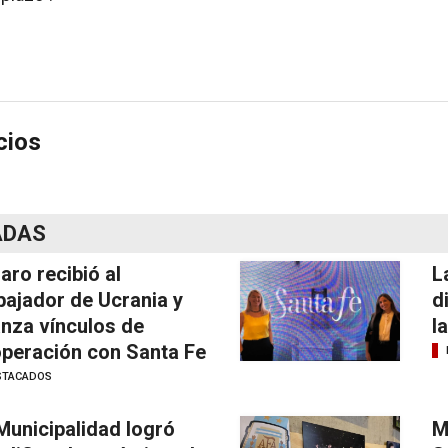
cios
ADAS
laro recibió al
L
ajador de Ucrania y
d
anza vínculos de
l
peración con Santa Fe
STACADOS
Municipalidad logró
M