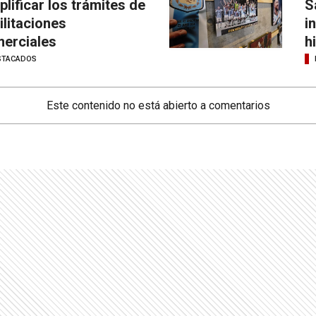
plificar los trámites de
S
ilitaciones
i
erciales
h
STACADOS
Este contenido no está abierto a comentarios