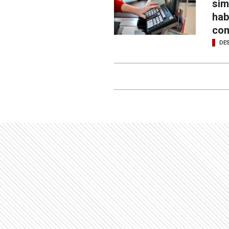
sim
hab
com
DE