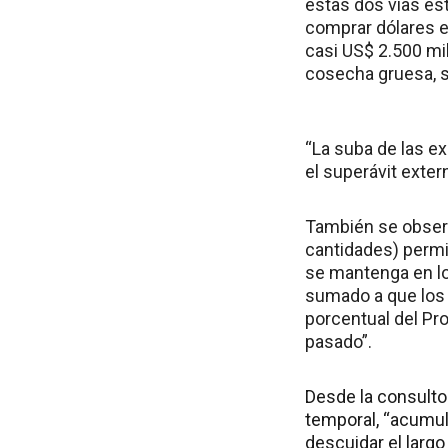
estas dos vías est
comprar dólares e
casi US$ 2.500 mil
cosecha gruesa, sa
“La suba de las e
el superávit exte
También se observ
cantidades) permi
se mantenga en lo
sumado a que los 
porcentual del Pro
pasado”.
Desde la consulto
temporal, “acumul
descuidar el largo