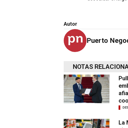
Autor
Puerto Nego
NOTAS RELACION
Pul
emb
afi
coo
DE
La 