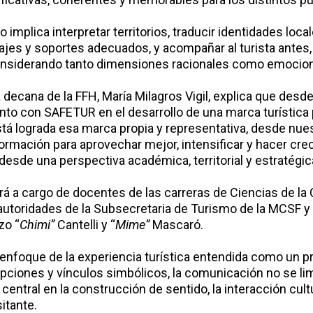
mplica interpretar territorios, traducir identidades locale
ajes y soportes adecuados, y acompañar al turista antes
considerando tanto dimensiones racionales como emocion
a decana de la FFH, María Milagros Vigil, explica que des
unto con SAFETUR en el desarrollo de una marca turística 
stá lograda esa marca propia y representativa, desde nu
ormación para aprovechar mejor, intensificar y hacer cre
desde una perspectiva académica, territorial y estratégica
rá a cargo de docentes de las carreras de Ciencias de l
 autoridades de la Subsecretaria de Turismo de la MCSF y
zo “
Chimi”
Cantelli y “
Mime”
Mascaró.
 enfoque de la experiencia turística entendida como un p
ciones y vínculos simbólicos, la comunicación no se limit
central en la construcción de sentido, la interacción cultur
sitante.