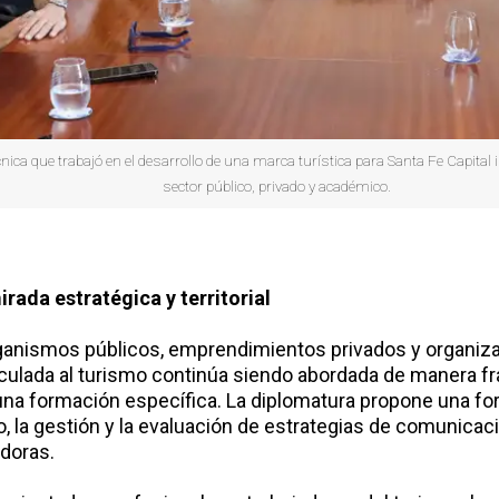
ica que trabajó en el desarrollo de una marca turística para Santa Fe Capital 
sector público, privado y académico.
ada estratégica y territorial
nismos públicos, emprendimientos privados y organizac
ulada al turismo continúa siendo abordada de manera fra
 una formación específica. La diplomatura propone una fo
o, la gestión y la evaluación de estrategias de comunicaci
adoras.