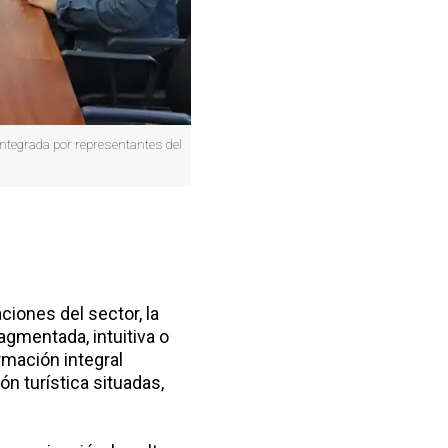
integrada por representantes del
iones del sector, la
gmentada, intuitiva o
rmación integral
ón turística situadas,