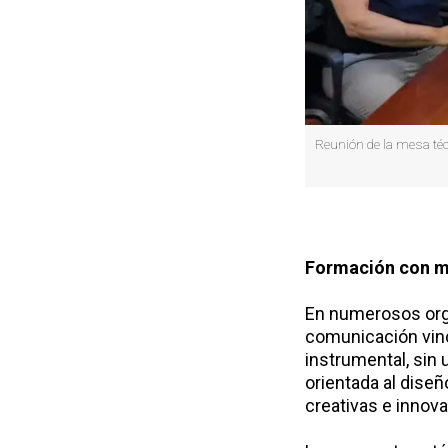
Reunión de la mesa técn
Formación con mir
En numerosos orga
comunicación vinc
instrumental, sin
orientada al diseñ
creativas e innov