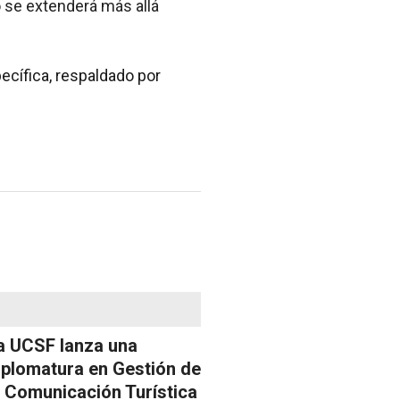
o se extenderá más allá
ecífica, respaldado por
a UCSF lanza una
iplomatura en Gestión de
a Comunicación Turística