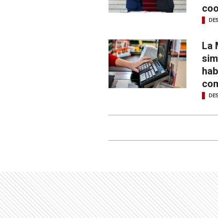
coo
DE
La 
sim
hab
com
DE