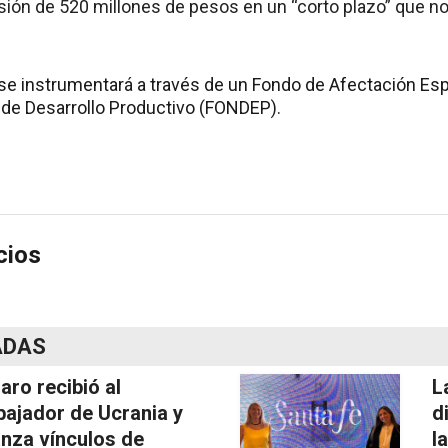
rsión de 520 millones de pesos en un “corto plazo” que n
 se instrumentará a través de un Fondo de Afectación Esp
 de Desarrollo Productivo (FONDEP).
cios
ADAS
laro recibió al
L
ajador de Ucrania y
d
anza vínculos de
l