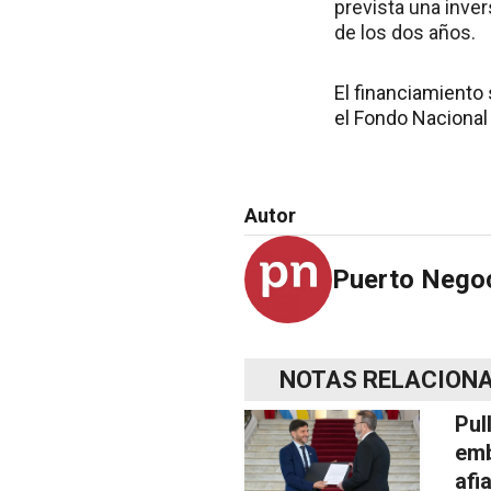
prevista una inve
de los dos años.
El financiamiento
el Fondo Nacional
Autor
Puerto Nego
NOTAS RELACION
Pul
emb
afi