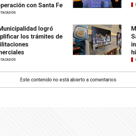
peración con Santa Fe
STACADOS
Municipalidad logró
M
plificar los trámites de
S
ilitaciones
i
erciales
h
STACADOS
Este contenido no está abierto a comentarios