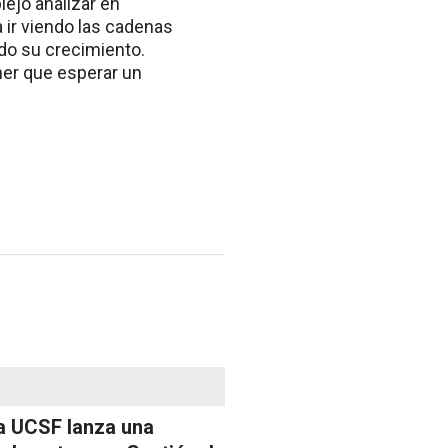
lejo analizar en
 ir viendo las cadenas
ido su crecimiento.
ner que esperar un
a UCSF lanza una