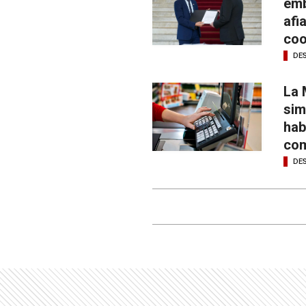
emb
afi
coo
DE
La 
sim
hab
com
DE