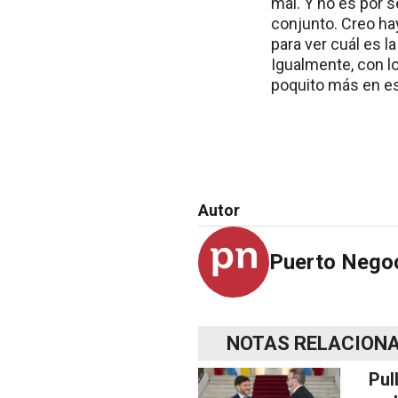
mal. Y no es por 
conjunto. Creo ha
para ver cuál es 
Igualmente, con l
poquito más en e
Autor
Puerto Nego
NOTAS RELACION
Pul