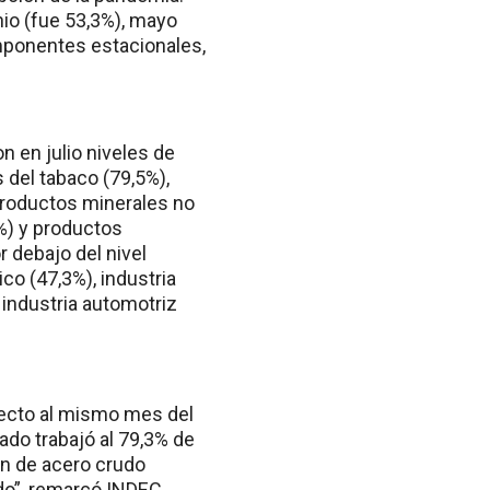
nio (fue 53,3%), mayo
omponentes estacionales,
n en julio niveles de
 del tabaco (79,5%),
 productos minerales no
1%) y productos
r debajo del nivel
co (47,3%), industria
industria automotriz
specto al mismo mes del
ado trabajó al 79,3% de
ón de acero crudo
do”, remarcó INDEC.