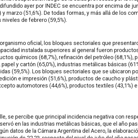
o difundido ayer por INDEC se encuentra por encima de ju
2%) y marzo (51,6%). De todas formas, y más allá de los c
 niveles de febrero (59,5%).
rganismo oficial, los bloques sectoriales que presentaro
capacidad instalada superiores al general fueron productos
uctos químicos (68,7%), refinación del petróleo (68,1%),
 papel y cartón (65,0%), industrias metálicas básicas (6
idas (59,5%). Los bloques sectoriales que se ubicaron po
dición e impresión (51,6%), productos de caucho y plásti
epto automotores (44,6%), productos textiles (43,1%) e 
alle, se percibe que principal incidencia negativa con re
servó en las industrias metálicas básicas, que el año pas
gún datos de la Cámara Argentina del Acero, la elaboraci
nución de 22,2% respecto del nivel de julio del año pasa