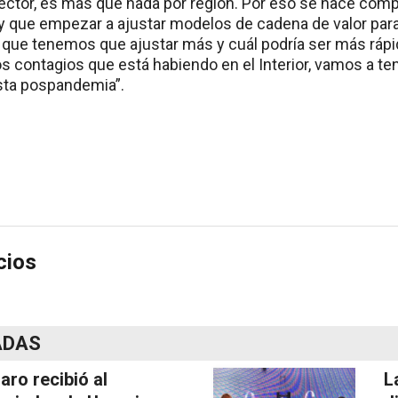
sector, es más que nada por región. Por eso se hace comp
y que empezar a ajustar modelos de cadena de valor para
la que tenemos que ajustar más y cuál podría ser más ráp
os contagios que está habiendo en el Interior, vamos a te
sta pospandemia”.
cios
ADAS
laro recibió al
L