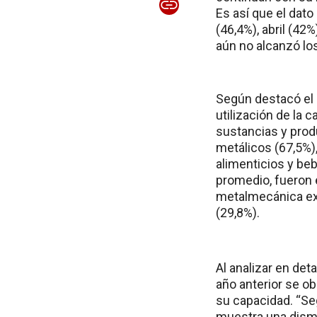
Es así que el dat
(46,4%), abril (4
aún no alcanzó los
Según destacó el o
utilización de la 
sustancias y prod
metálicos (67,5%),
alimenticios y beb
promedio, fueron e
metalmecánica exc
(29,8%).
Al analizar en det
año anterior se ob
su capacidad. “Se
muestra una dismi