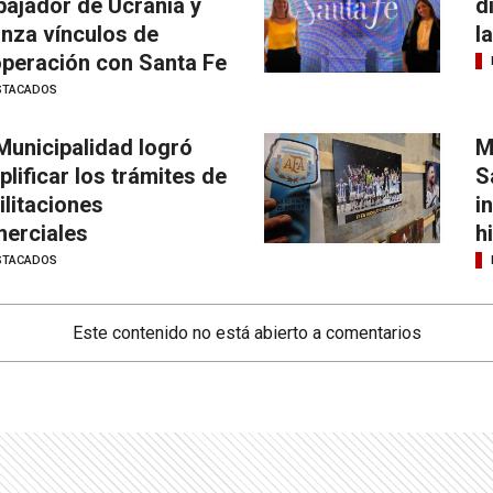
ajador de Ucrania y
d
anza vínculos de
l
peración con Santa Fe
STACADOS
Municipalidad logró
M
plificar los trámites de
S
ilitaciones
i
erciales
h
STACADOS
Este contenido no está abierto a comentarios