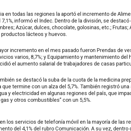
ia en todas las regiones la aportó el incremento de Alim
l 7,1%, informó el Indec. Dentro de la división, se destac
bres; Azúcar, dulces, chocolate, golosinas, etc.; Frutas; 
 productos lácteos y huevos.
yor incremento en el mes pasado fueron Prendas de vest
vicios varios, 8,7%; y Equipamiento y mantenimiento del h
ncidió el aumento salarial de trabajadores de casas partic
mbién se destacó la suba de la cuota de la medicina prepa
a que termine con un alza del 5,7%. También registró una 
gua y electricidad en algunas regiones del país, que impac
, gas y otros combustibles” con un 5,5%.
 en los servicios de telefonía móvil en la mayoría de las r
umento del 4,1% del rubro Comunicación. A su vez, dentro 