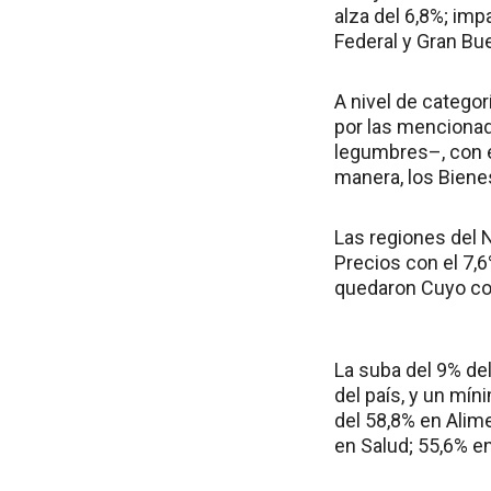
alza del 6,8%; imp
Federal y Gran Bue
A nivel de categor
por las mencionad
legumbres–, con el
manera, los Bienes
Las regiones del 
Precios con el 7,6
quedaron Cuyo con 
La suba del 9% del
del país, y un mín
del 58,8% en Alim
en Salud; 55,6% en