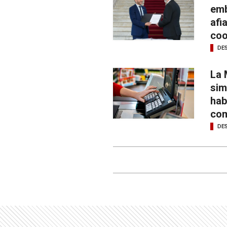
emb
afi
coo
DE
La 
sim
hab
com
DE