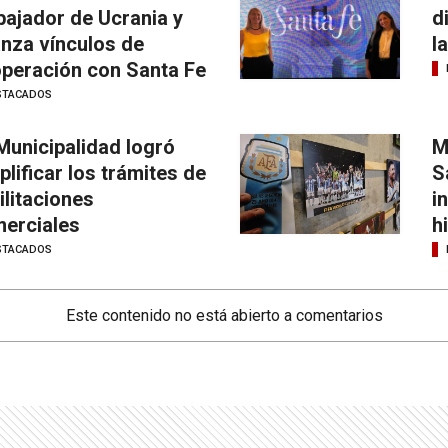
ajador de Ucrania y
d
anza vínculos de
l
peración con Santa Fe
STACADOS
Municipalidad logró
M
plificar los trámites de
S
ilitaciones
i
erciales
h
STACADOS
Este contenido no está abierto a comentarios