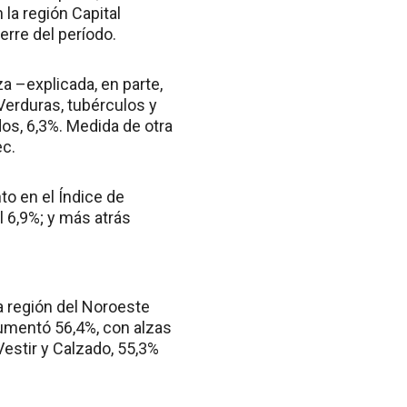
 la región Capital
erre del período.
za –explicada, en parte,
Verduras, tubérculos y
dos, 6,3%. Medida de otra
ec.
to en el Índice de
l 6,9%; y más atrás
la región del Noroeste
 aumentó 56,4%, con alzas
estir y Calzado, 55,3%