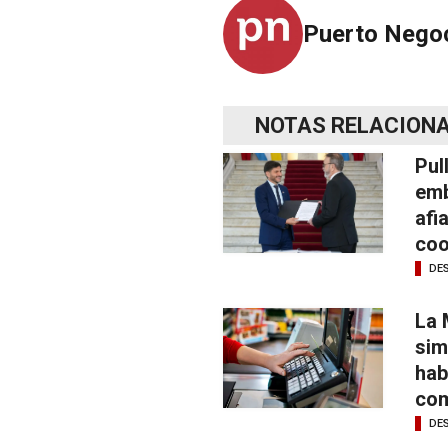
Puerto Nego
NOTAS RELACION
Pul
emb
afi
coo
DE
La 
sim
hab
com
DE