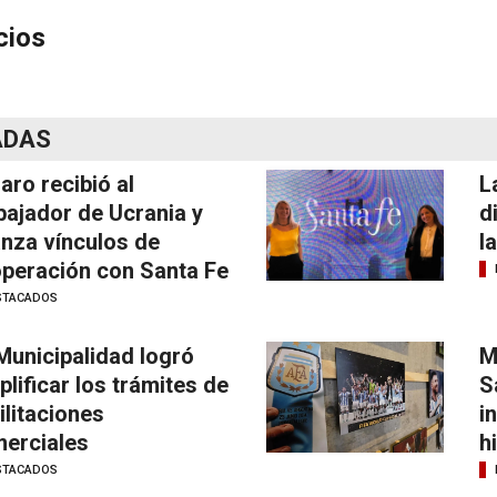
cios
ADAS
laro recibió al
L
ajador de Ucrania y
d
anza vínculos de
l
peración con Santa Fe
STACADOS
Municipalidad logró
M
plificar los trámites de
S
ilitaciones
i
erciales
h
STACADOS