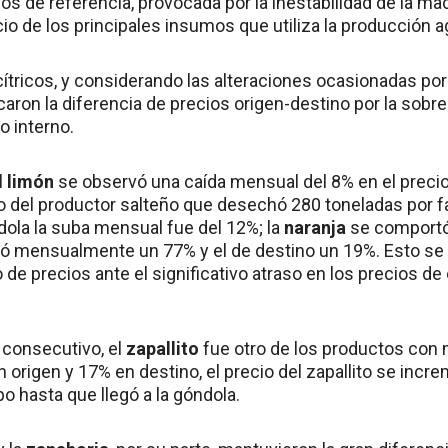
cios de referencia, provocada por la inestabilidad de la 
io de los principales insumos que utiliza la producción a
cítricos, y considerando las alteraciones ocasionadas por 
caron la diferencia de precios origen-destino por la sob
o interno.
l
limón
se observó una caída mensual del 8% en el precio
o del productor salteño que desechó 280 toneladas por f
dola la suba mensual fue del 12%; la
naranja
se comportó 
 mensualmente un 77% y el de destino un 19%. Esto se 
 precios ante el significativo atraso en los precios de 
consecutivo, el
zapallito
fue otro de los productos con
 origen y 17% en destino, el precio del zapallito se inc
o hasta que llegó a la góndola.