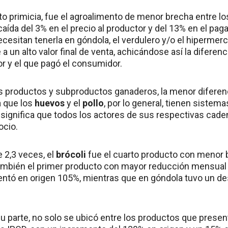
to primicia, fue el agroalimento de menor brecha entre l
aída del 3% en el precio al productor y del 13% en el pag
cesitan tenerla en góndola, el verdulero y/o el hipermer
 a un alto valor final de venta, achicándose así la diferenc
or y el que pagó el consumidor.
s productos y subproductos ganaderos, la menor diferenc
a que los
huevos
y el
pollo
, por lo general, tienen sistem
 significa que todos los actores de sus respectivas cade
ocio.
 2,3 veces, el
brócoli
fue el cuarto producto con menor 
ambién el primer producto con mayor reducción mensual 
ntó en origen 105%, mientras que en góndola tuvo un d
 su parte, no solo se ubicó entre los productos que prese