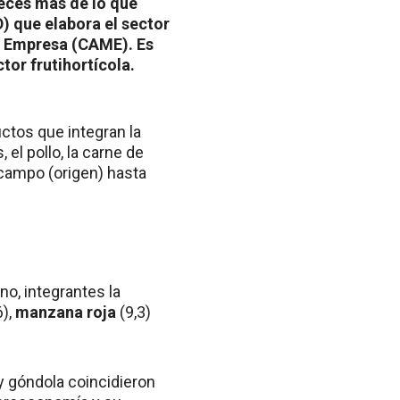
veces más de lo que
D) que elabora el sector
a Empresa (CAME). Es
tor frutihortícola.
ctos que integran la
el pollo, la carne de
l campo (origen) hasta
o, integrantes la
6),
manzana roja
(9,3)
 góndola coincidieron