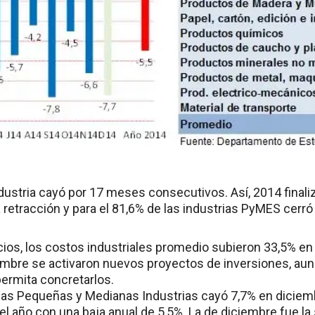
dustria cayó por 17 meses consecutivos. Así, 2014 finaliz
a retracción y para el 81,6% de las industrias PyMES cerró
cios, los costos industriales promedio subieron 33,5% e
iembre se activaron nuevos proyectos de inversiones, au
permita concretarlos.
las Pequeñas y Medianas Industrias cayó 7,7% en diciemb
 el año con una baja anual de 5,5%. La de diciembre fue l