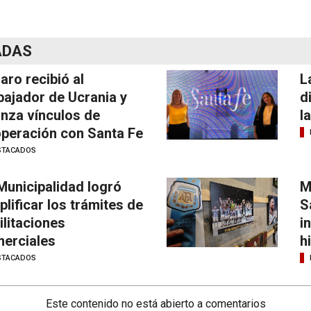
ADAS
laro recibió al
L
ajador de Ucrania y
d
anza vínculos de
l
peración con Santa Fe
STACADOS
Municipalidad logró
M
plificar los trámites de
S
ilitaciones
i
erciales
h
STACADOS
Este contenido no está abierto a comentarios