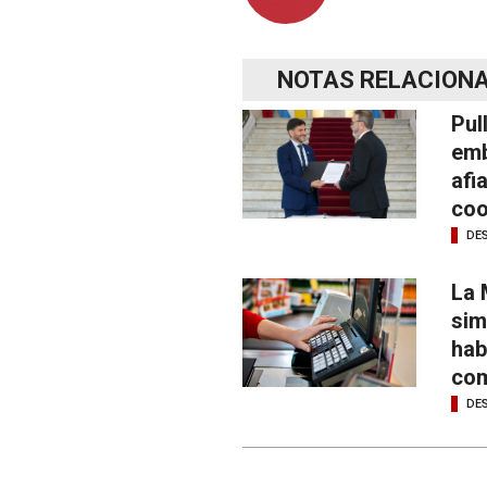
NOTAS RELACION
Pul
emb
afi
coo
DE
La 
sim
hab
com
DE