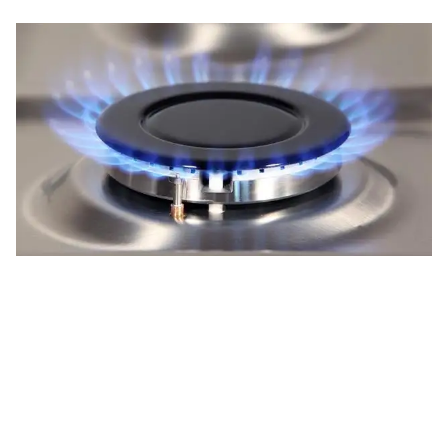
El Gobierno concretó en los papeles la decisión de dar
marcha atrás con el aumento del gas para compensar a las
hoy publicó en el Boletín
empresas por la devaluación y
Oficial una resolución que deroga por completo la
medida que generó un fuerte malestar social
y un
rechazo de la oposición.