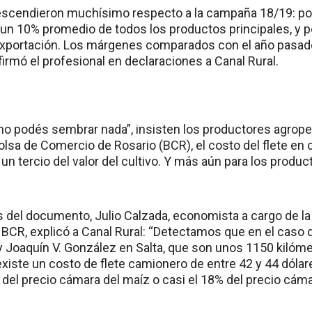
cendieron muchísimo respecto a la campaña 18/19: por u
 un 10% promedio de todos los productos principales, y po
xportación. Los márgenes comparados con el año pasado
firmó el profesional en declaraciones a Canal Rural.
 no podés sembrar nada”, insisten los productores agrop
Bolsa de Comercio de Rosario (BCR), el costo del flete e
un tercio del valor del cultivo. Y más aún para los produc
s del documento, Julio Calzada, economista a cargo de la
BCR, explicó a Canal Rural: “Detectamos que en el caso d
y Joaquín V. González en Salta, que son unos 1150 kilóme
existe un costo de flete camionero de entre 42 y 44 dólar
del precio cámara del maíz o casi el 18% del precio cámar