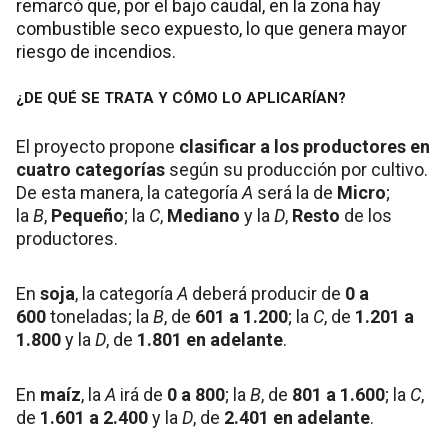
remarcó que, por el bajo caudal, en la zona hay
combustible seco expuesto, lo que genera mayor
riesgo de incendios.
¿DE QUÉ SE TRATA Y CÓMO LO APLICARÍAN?
El proyecto propone
clasificar a los productores en
cuatro categorías
según su producción por cultivo.
De esta manera, la categoría
A
será la de
Micro
;
la
B
,
Pequeño
; la
C
,
Mediano
y la
D
,
Resto
de los
productores.
En
soja
, la categoría
A
deberá producir de
0 a
600
toneladas; la
B
, de
601 a 1.200
; la
C
, de
1.201 a
1.800
y la
D
, de
1.801 en adelante
.
En
maíz
, la
A
irá de
0 a 800
; la
B
, de
801 a 1.600
; la
C
,
de
1.601 a 2.400
y la
D
, de
2.401 en adelante
.