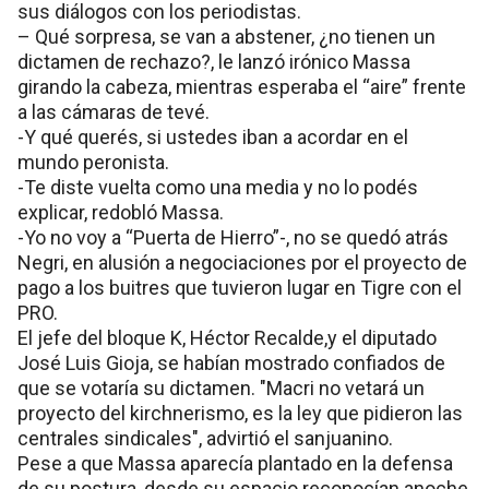
sus diálogos con los periodistas.
– Qué sorpresa, se van a abstener, ¿no tienen un
dictamen de rechazo?, le lanzó irónico Massa
girando la cabeza, mientras esperaba el “aire” frente
a las cámaras de tevé.
-Y qué querés, si ustedes iban a acordar en el
mundo peronista.
-Te diste vuelta como una media y no lo podés
explicar, redobló Massa.
-Yo no voy a “Puerta de Hierro”-, no se quedó atrás
Negri, en alusión a negociaciones por el proyecto de
pago a los buitres que tuvieron lugar en Tigre con el
PRO.
El jefe del bloque K, Héctor Recalde,y el diputado
José Luis Gioja, se habían mostrado confiados de
que se votaría su dictamen. "Macri no vetará un
proyecto del kirchnerismo, es la ley que pidieron las
centrales sindicales", advirtió el sanjuanino.
Pese a que Massa aparecía plantado en la defensa
de su postura, desde su espacio reconocían anoche