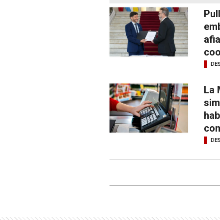
Pul
emb
afi
coo
DE
La 
sim
hab
com
DE