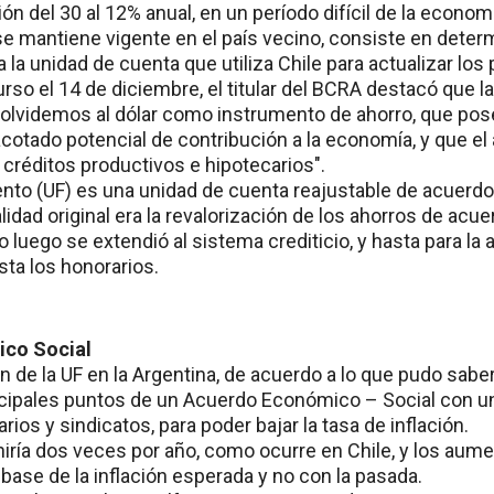
ción del 30 al 12% anual, en un período difícil de la economí
 mantiene vigente en el país vecino, consiste en deter
a la unidad de cuenta que utiliza Chile para actualizar los
rso el 14 de diciembre, el titular del BCRA destacó que l
 olvidemos al dólar como instrumento de ahorro, que po
acotado potencial de contribución a la economía, y que el
 créditos productivos e hipotecarios".
nto (UF) es una unidad de cuenta reajustable de acuerd
nalidad original era la revalorización de los ahorros de acu
ro luego se extendió al sistema crediticio, y hasta para la 
sta los honorarios.
co Social
 de la UF en la Argentina, de acuerdo a lo que pudo saber
ncipales puntos de un Acuerdo Económico – Social con una
ios y sindicatos, para poder bajar la tasa de inflación.
iría dos veces por año, como ocurre en Chile, y los aume
 base de la inflación esperada y no con la pasada.