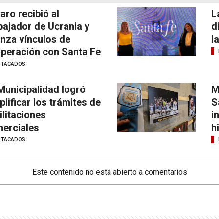
laro recibió al
L
ajador de Ucrania y
d
anza vínculos de
l
peración con Santa Fe
STACADOS
Municipalidad logró
M
plificar los trámites de
S
ilitaciones
i
erciales
h
STACADOS
Este contenido no está abierto a comentarios