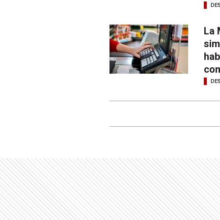
DE
La 
sim
hab
com
DE