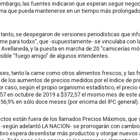
n embargo, las fuentes indicaron que esperan seguir negoc
ma que pueda mantenerse en un tiempo más prolongado
n tanto, se despegaron de versiones periodísticas que in
arne para todxs”, que -supuestamente- se vinculaba con la
 de Avellaneda, y la puesta en marcha de 20 “carnicerías móv
osible “fuego amigo” de algunos intendentes.
es, tanto la carne como otros alimentos frescos, y las f
e de los aumentos de precios medidos por el índice de p
Por caso, según el propio organismo estadístico, el precio 
7 en octubre de 2019 a $372,57 el mismo mes de este añ
56,9% en sólo doce meses (por encima del IPC general).
tos están fuera de los llamados Precios Máximos, que 
 -según adelantó LA NACION- se prorrogarán con cambios.
tivo espera desenlistar más productos y otorgar nuevos