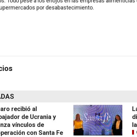
. Todo pese a los enojos en las empresas alimenticias d
supermercados por desabastecimiento.
cios
ADAS
laro recibió al
L
ajador de Ucrania y
d
anza vínculos de
l
peración con Santa Fe