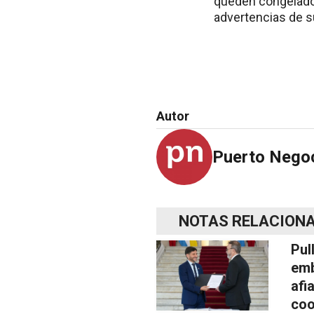
queden congelados
advertencias de 
Autor
Puerto Nego
NOTAS RELACION
Pul
emb
afi
coo