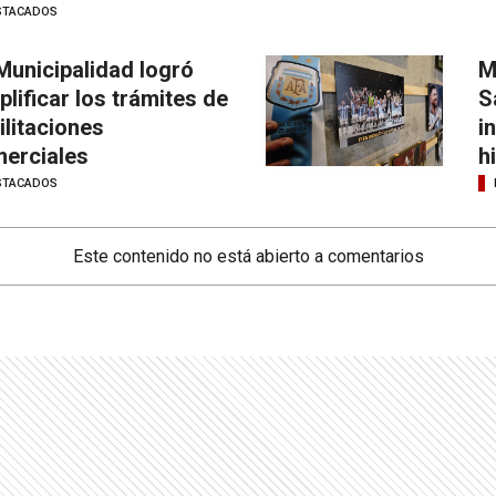
STACADOS
Municipalidad logró
M
plificar los trámites de
S
ilitaciones
i
erciales
h
STACADOS
Este contenido no está abierto a comentarios