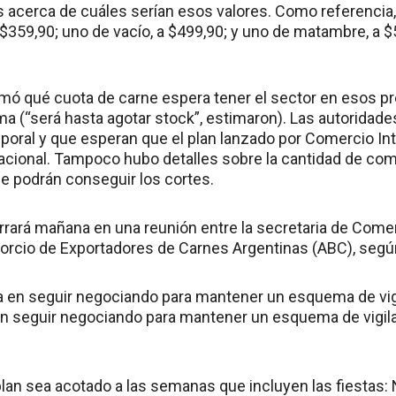
s acerca de cuáles serían esos valores. Como referencia, 
$359,90; uno de vacío, a $499,90; y uno de matambre, a $
ó qué cuota de carne espera tener el sector en esos pre
ma (“será hasta agotar stock”, estimaron). Las autoridade
poral y que esperan que el plan lanzado por Comercio Int
o nacional. Tampoco hubo detalles sobre la cantidad de co
se podrán conseguir los cortes.
rará mañana en una reunión entre la secretaria de Comerc
sorcio de Exportadores de Carnes Argentinas (ABC), segú
a en seguir negociando para mantener un esquema de vig
n seguir negociando para mantener un esquema de vigila
 plan sea acotado a las semanas que incluyen las fiestas